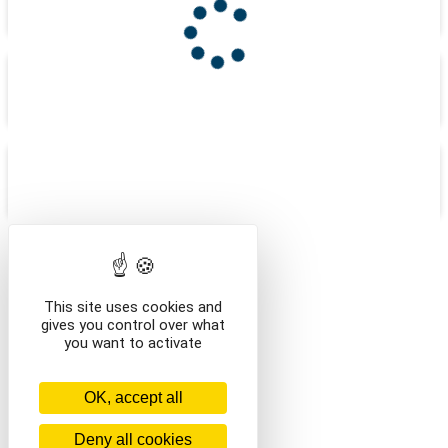
TERROIR ET SAVOIR-FAIRE
Pour les enfants
(
4
)
CULTURE ET PATRIMOINE
Avec son chien
(
5
)
Accessible PMR
(
11
)
LA BOUTIK
/en/
This site uses cookies and
gives you control over what
you want to activate
OK, accept all
Deny all cookies